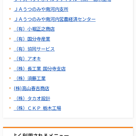
ＪＡうつのみや南河内支所
ＪＡうつのみや南河内営農経済センター
（有）小堀正之商店
（有）国分寺産業
（有）協同サービス
（有）アオキ
（株）長工業 国分寺支店
（株）須藤工業
(株)高山春吉商店
（株）タカオ設計
（株）ＣＫＰ 栃木工場
よく利用されるメニュー