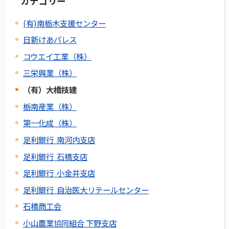
カテゴリー
(有)南栃木支援センター
日新けあパレス
コウエイ工業（株）
三栄興業（株）
（有）大橋技建
栃南産業（株）
第一化成（株）
足利銀行 南河内支店
足利銀行 石橋支店
足利銀行 小金井支店
足利銀行 自治医大リテールセンター
石橋商工会
小山農業協同組合 下野支店