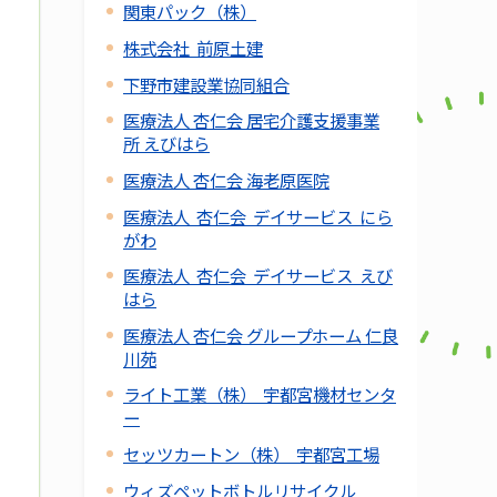
関東パック（株）
株式会社 前原土建
下野市建設業協同組合
医療法人 杏仁会 居宅介護支援事業
所 えびはら
医療法人 杏仁会 海老原医院
医療法人 杏仁会 デイサービス にら
がわ
医療法人 杏仁会 デイサービス えび
はら
医療法人 杏仁会 グループホーム 仁良
川苑
ライト工業（株） 宇都宮機材センタ
ー
セッツカートン（株） 宇都宮工場
ウィズペットボトルリサイクル