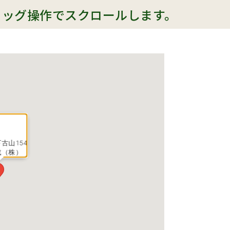
ラッグ操作でスクロールします。
古山154
成（株）