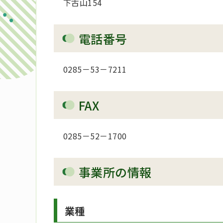
下古山154
電話番号
0285－53－7211
FAX
0285－52－1700
事業所の情報
業種