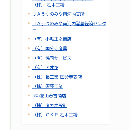
（株） 栃木工場
ＪＡうつのみや南河内支所
ＪＡうつのみや南河内営農経済センタ
ー
（有）小堀正之商店
（有）国分寺産業
（有）協同サービス
（有）アオキ
（株）長工業 国分寺支店
（株）須藤工業
(株)高山春吉商店
（株）タカオ設計
（株）ＣＫＰ 栃木工場