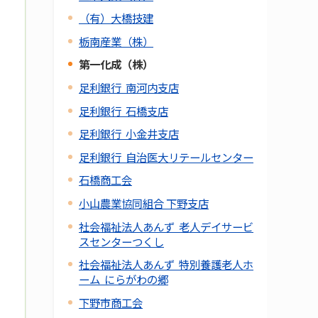
（有）大橋技建
栃南産業（株）
第一化成（株）
足利銀行 南河内支店
足利銀行 石橋支店
足利銀行 小金井支店
足利銀行 自治医大リテールセンター
石橋商工会
小山農業協同組合 下野支店
社会福祉法人あんず 老人デイサービ
スセンターつくし
社会福祉法人あんず 特別養護老人ホ
ーム にらがわの郷
下野市商工会