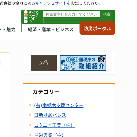
式会社の協力による
キャッシュサイト
をお試しください。
すべて
ページ
PDF
ID
防災ポータル
ト・魅力
経済・産業・ビジネス
広告
カテゴリー
(有)南栃木支援センター
日新けあパレス
コウエイ工業（株）
三栄興業（株）