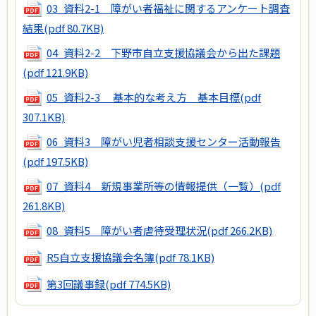
03_資料2-1 障がい者福祉に関するアンケート調査
結果
(pdf 80.7KB)
04_資料2-2 下野市自立支援協議会から出た課題
(pdf 121.9KB)
05_資料2-3 基本的な考え方 基本目標
(pdf
307.1KB)
06_資料3 障がい児者相談支援センター活動報告
(pdf 197.5KB)
07_資料4 新規事業所等の情報提供（一覧）
(pdf
261.8KB)
08_資料5 障がい者虐待受理状況
(pdf 266.2KB)
R5自立支援協議会名簿
(pdf 78.1KB)
第3回議事録
(pdf 774.5KB)