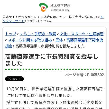
公式サイトがつながりにくい場合には、ヤフー株式会社の協力による
キ
ャッシュサイト
をお試しください。
トップ
>
くらし・手続き・環境
>
文化・スポーツ・生涯学習
>
スポーツに関する取り組み
>
団体
>
髙藤直寿選手下野市後
援会
> 髙藤直寿選手に市長特別賞を授与しました
髙藤直寿選手に市長特別賞を授与し
ました
ページ番号：P-005302
10月30日に、世界柔道選手権で優勝した髙藤直寿選手
に対して市長特別賞を授与しました。
授与式と併せて髙藤直寿選手下野市後援会活動支援金