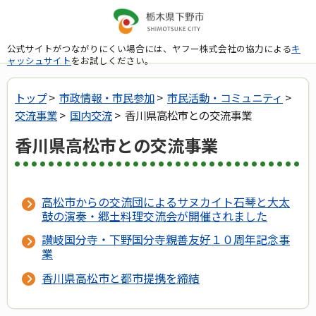
公式サイトがつながりにくい場合には、ヤフー株式会社の協力による
キ
ャッシュサイト
をお試しください。
トップ
>
市政情報・市民参加
>
市民活動・コミュニティ
>
交流事業
>
国内交流
> 香川県高松市との交流事業
香川県高松市との交流事業
高松市からの交流団によるサヌカイト石琴と大太
鼓の演奏・郷土料理交流会が開催されました
讃岐国分寺・下野国分寺親善友好１０周年記念事
業
香川県高松市と都市提携を締結