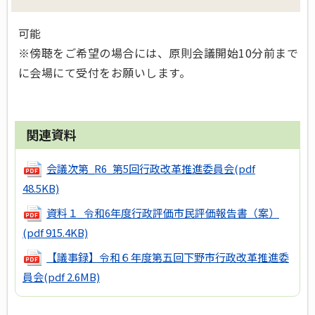
可能
※傍聴をご希望の場合には、原則会議開始10分前まで
に会場にて受付をお願いします。
関連資料
会議次第_R6_第5回行政改革推進委員会
(pdf
48.5KB)
資料１_令和6年度行政評価市民評価報告書（案）
(pdf 915.4KB)
【議事録】令和６年度第五回下野市行政改革推進委
員会
(pdf 2.6MB)