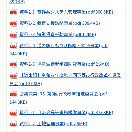
89.1KB)
資料2-1_基幹系システム管理事業
(pdf 360.6KB)
資料2-2_養育支援訪問事業
(pdf 339.4KB)
資料2-3_特別保育補助事業
(pdf 1.2MB)
資料2-4_道の駅しもつけ修繕・拡張事業
(pdf
344.9KB)
資料2-5_児童生徒就学援助費事業
(pdf 2.6MB)
【議事録】令和６年度第三回下野市行政改革推進委
員会
(pdf 3.6MB)
会議次第_R6_第3回行政改革推進委員会
(pdf
144.8KB)
資料2-1_自治会長等事務報償事業
(pdf 373.3KB)
資料2-2_土地管理事業
(pdf 2.6MB)