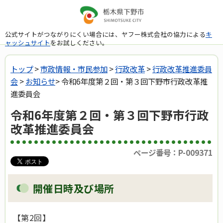
公式サイトがつながりにくい場合には、ヤフー株式会社の協力による
キ
ャッシュサイト
をお試しください。
トップ
>
市政情報・市民参加
>
行政改革
>
行政改革推進委員
会
>
お知らせ
> 令和6年度第２回・第３回下野市行政改革推
進委員会
令和6年度第２回・第３回下野市行政
改革推進委員会
ページ番号：P-009371
開催日時及び場所
【第2回】