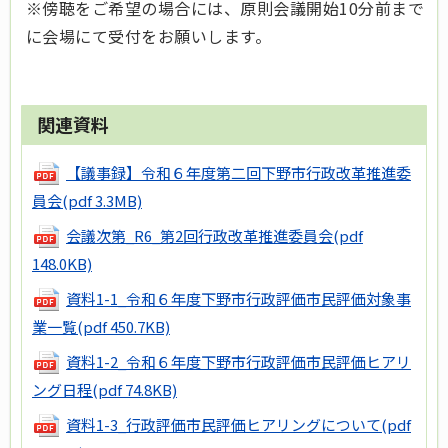
※傍聴をご希望の場合には、原則会議開始10分前まで
に会場にて受付をお願いします。
関連資料
【議事録】令和６年度第二回下野市行政改革推進委
員会
(pdf 3.3MB)
会議次第_R6_第2回行政改革推進委員会
(pdf
148.0KB)
資料1-1_令和６年度下野市行政評価市民評価対象事
業一覧
(pdf 450.7KB)
資料1-2_令和６年度下野市行政評価市民評価ヒアリ
ング日程
(pdf 74.8KB)
資料1-3_行政評価市民評価ヒアリングについて
(pdf