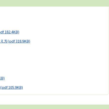
pdf 182.4KB)
考え方
(pdf 318.9KB)
KB)
綱
(pdf 105.9KB)