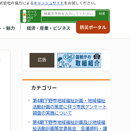
式会社の協力による
キャッシュサイト
をお試しください。
すべて
ページ
PDF
ID
防災ポータル
ト・魅力
経済・産業・ビジネス
広告
カテゴリー
第4期下野市地域福祉計画・地域福祉
活動計画の策定に伴う市民アンケート
調査の実施について
第4期下野市地域福祉計画及び地域福
祉活動計画策定委員会 会議資料・議