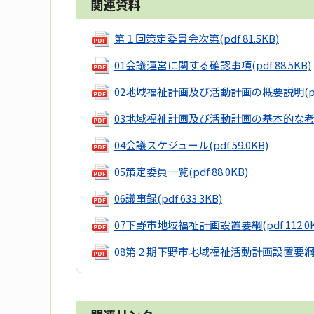
関連資料
第１回策定委員会次第
(pdf 81.5KB)
01会議運営に関する確認事項
(pdf 88.5KB)
02地域福祉計画及び活動計画の概要説明
(
03地域福祉計画及び活動計画の基本的な
04会議スケジュール
(pdf 59.0KB)
05策定委員一覧
(pdf 88.0KB)
06議事録
(pdf 633.3KB)
07下野市地域福祉計画設置要綱
(pdf 112.0
08第２期下野市地域福祉活動計画設置要