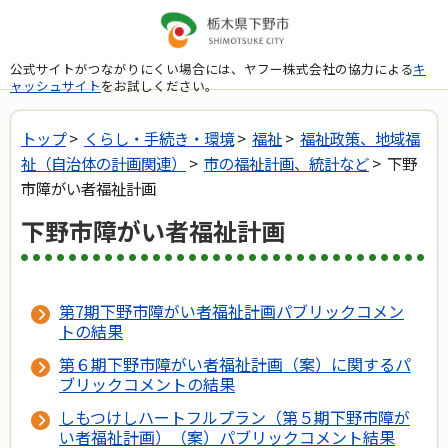
公式サイトがつながりにくい場合には、ヤフー株式会社の協力による
キ
ャッシュサイト
をお試しください。
トップ
>
くらし・手続き・環境
>
福祉
>
福祉政策、地域福
祉（自治体の計画関連）
>
市の福祉計画、統計など
> 下野
市障がい者福祉計画
下野市障がい者福祉計画
第7期下野市障がい者福祉計画パブリックコメン
トの結果
第６期下野市障がい者福祉計画（案）に関するパ
ブリックコメントの結果
しもつけしハートフルプラン（第５期下野市障が
い者福祉計画）（案）パブリックコメント結果