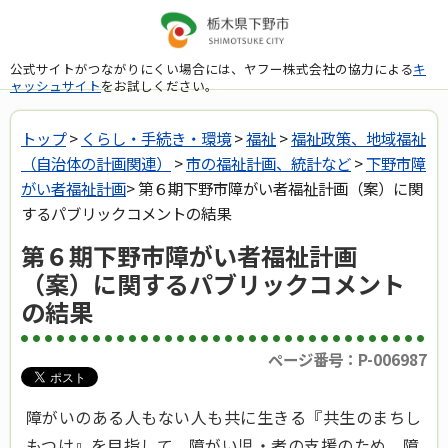
公式サイトがつながりにくい場合には、ヤフー株式会社の協力による
キ
ャッシュサイト
をお試しください。
トップ
>
くらし・手続き・環境
>
福祉
>
福祉政策、地域福祉
（自治体の計画関連）
>
市の福祉計画、統計など
>
下野市障
がい者福祉計画
> 第６期下野市障がい者福祉計画（案）に関
するパブリックコメントの結果
第６期下野市障がい者福祉計画
（案）に関するパブリックコメント
の結果
ページ番号：P-006987
障がいのある人もない人も共に生きる『共生のまちし
もつけ』を目指して、障がい児・者の支援のため、障