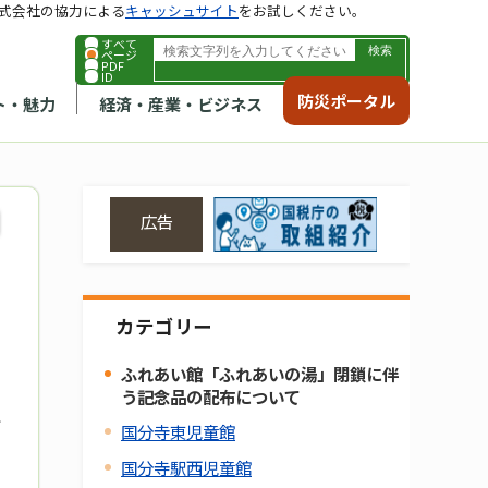
式会社の協力による
キャッシュサイト
をお試しください。
すべて
ページ
PDF
ID
防災ポータル
ト・魅力
経済・産業・ビジネス
広告
カテゴリー
ふれあい館「ふれあいの湯」閉鎖に伴
う記念品の配布について
国分寺東児童館
国分寺駅西児童館