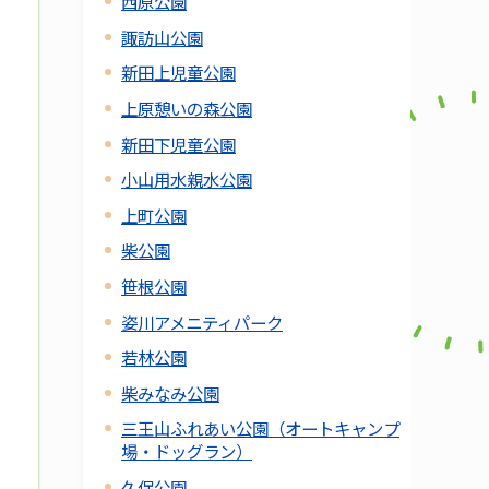
西原公園
諏訪山公園
新田上児童公園
上原憩いの森公園
新田下児童公園
小山用水親水公園
上町公園
柴公園
笹根公園
姿川アメニティパーク
若林公園
柴みなみ公園
三王山ふれあい公園（オートキャンプ
場・ドッグラン）
久保公園