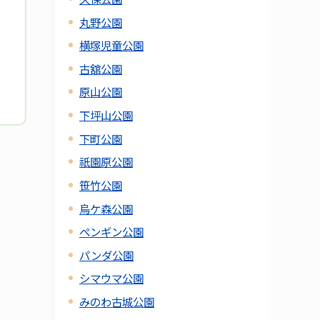
丸野公園
横塚児童公園
古舘公園
原山公園
下坪山公園
下町公園
祇園原公園
笹竹公園
烏ケ森公園
ペンギン公園
パンダ公園
シマウマ公園
みのわ古城公園