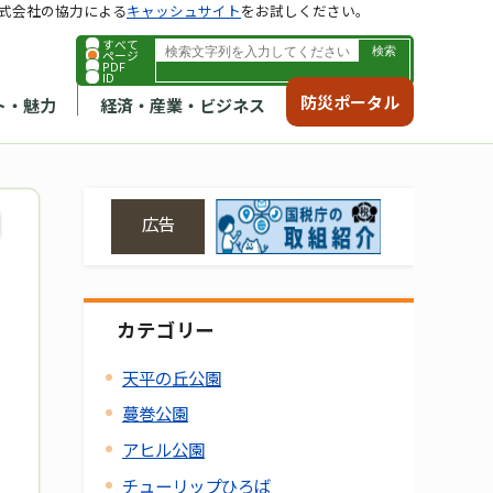
式会社の協力による
キャッシュサイト
をお試しください。
すべて
ページ
PDF
ID
防災ポータル
ト・魅力
経済・産業・ビジネス
広告
カテゴリー
天平の丘公園
蔓巻公園
アヒル公園
チューリップひろば