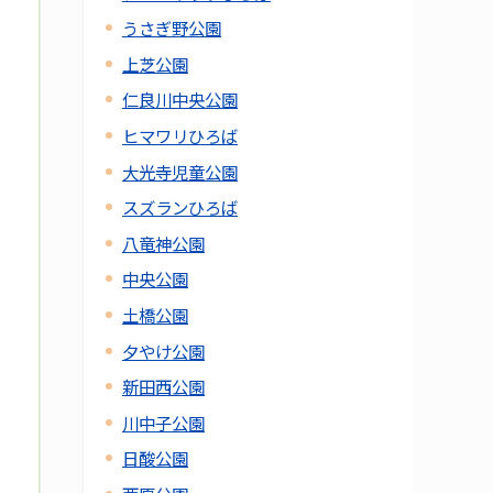
うさぎ野公園
上芝公園
仁良川中央公園
ヒマワリひろば
大光寺児童公園
スズランひろば
八竜神公園
中央公園
土橋公園
夕やけ公園
新田西公園
川中子公園
日酸公園