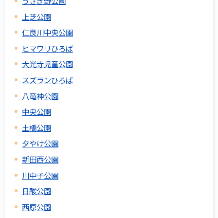
うさぎ野公園
上芝公園
仁良川中央公園
ヒマワリひろば
大光寺児童公園
スズランひろば
八竜神公園
中央公園
土橋公園
夕やけ公園
新田西公園
川中子公園
日酸公園
西原公園