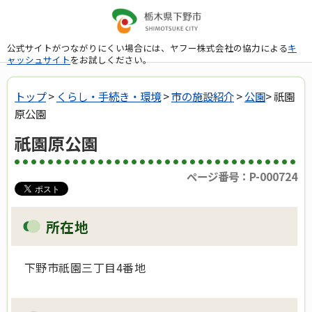
公式サイトがつながりにくい場合には、ヤフー株式会社の協力による
キ
ャッシュサイト
をお試しください。
トップ
>
くらし・手続き・環境
>
市の施設紹介
>
公園
> 祇園
原公園
祇園原公園
ページ番号：P-000724
所在地
下野市祇園三丁目4番地