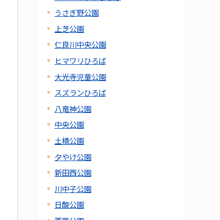
うさぎ野公園
上芝公園
仁良川中央公園
ヒマワリひろば
大光寺児童公園
スズランひろば
八竜神公園
中央公園
土橋公園
夕やけ公園
新田西公園
川中子公園
日酸公園