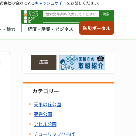
式会社の協力による
キャッシュサイト
をお試しください。
すべて
ページ
PDF
ID
防災ポータル
ト・魅力
経済・産業・ビジネス
広告
カテゴリー
天平の丘公園
蔓巻公園
アヒル公園
チューリップひろば