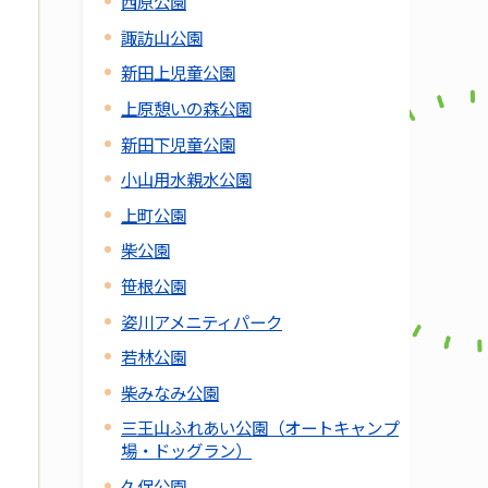
西原公園
諏訪山公園
新田上児童公園
上原憩いの森公園
新田下児童公園
小山用水親水公園
上町公園
柴公園
笹根公園
姿川アメニティパーク
若林公園
柴みなみ公園
三王山ふれあい公園（オートキャンプ
場・ドッグラン）
久保公園