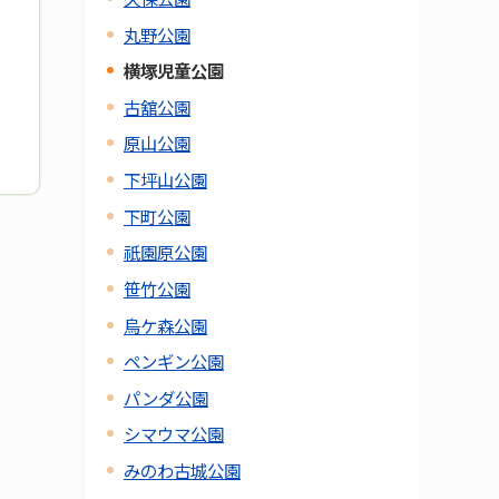
丸野公園
横塚児童公園
古舘公園
原山公園
下坪山公園
下町公園
祇園原公園
笹竹公園
烏ケ森公園
ペンギン公園
パンダ公園
シマウマ公園
みのわ古城公園