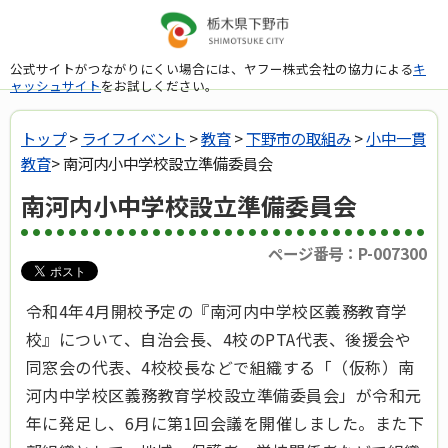
公式サイトがつながりにくい場合には、ヤフー株式会社の協力による
キ
ャッシュサイト
をお試しください。
トップ
>
ライフイベント
>
教育
>
下野市の取組み
>
小中一貫
教育
> 南河内小中学校設立準備委員会
南河内小中学校設立準備委員会
ページ番号：P-007300
令和4年4月開校予定の『南河内中学校区義務教育学
校』について、自治会長、4校のPTA代表、後援会や
同窓会の代表、4校校長などで組織する「（仮称）南
河内中学校区義務教育学校設立準備委員会」が令和元
年に発足し、6月に第1回会議を開催しました。また下