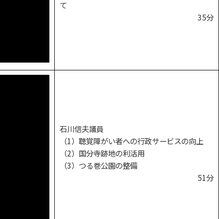
て
35分
石川信夫議員
（1）聴覚障がい者への行政サービスの向上
（2）国分寺跡地の利活用
（3）つる巻公園の整備
51分