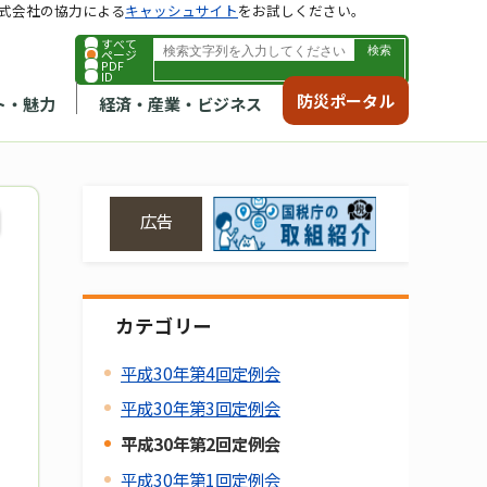
式会社の協力による
キャッシュサイト
をお試しください。
すべて
ページ
PDF
ID
防災ポータル
ト・魅力
経済・産業・ビジネス
広告
カテゴリー
平成30年第4回定例会
平成30年第3回定例会
平成30年第2回定例会
平成30年第1回定例会