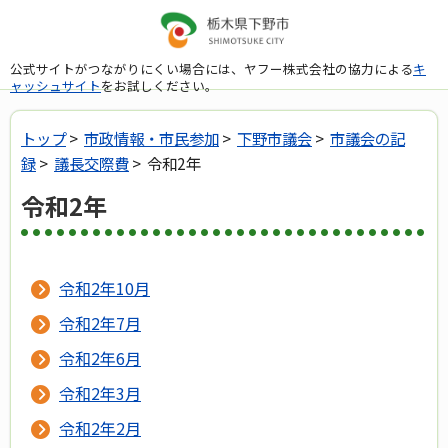
公式サイトがつながりにくい場合には、ヤフー株式会社の協力による
キ
ャッシュサイト
をお試しください。
トップ
>
市政情報・市民参加
>
下野市議会
>
市議会の記
録
>
議長交際費
> 令和2年
令和2年
令和2年10月
令和2年7月
令和2年6月
令和2年3月
令和2年2月