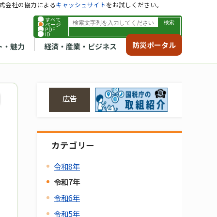
式会社の協力による
キャッシュサイト
をお試しください。
すべて
ページ
PDF
ID
防災ポータル
ト・魅力
経済・産業・ビジネス
広告
カテゴリー
令和8年
令和7年
令和6年
令和5年