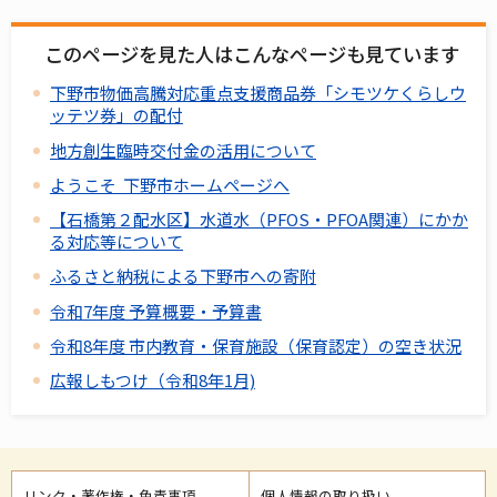
このページを見た人はこんなページも見ています
下野市物価高騰対応重点支援商品券「シモツケくらしウ
ッテツ券」の配付
地方創生臨時交付金の活用について
ようこそ 下野市ホームページへ
【石橋第２配水区】水道水（PFOS・PFOA関連）にかか
る対応等について
ふるさと納税による下野市への寄附
令和7年度 予算概要・予算書
令和8年度 市内教育・保育施設（保育認定）の空き状況
広報しもつけ（令和8年1月)
リンク・著作権・免責事項
個人情報の取り扱い