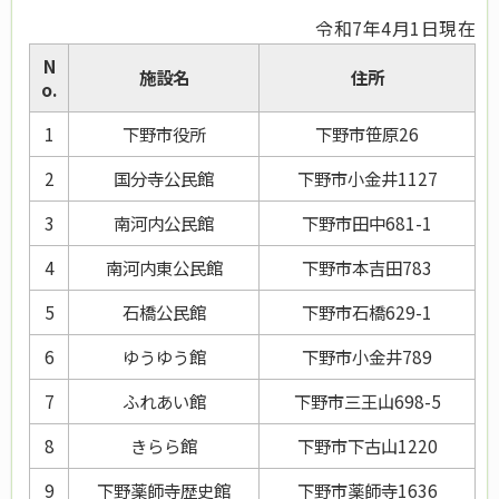
令和7年4月1日現在
N
施設名
住所
o.
1
下野市役所
下野市笹原26
2
国分寺公民館
下野市小金井1127
3
南河内公民館
下野市田中681-1
4
南河内東公民館
下野市本吉田783
5
石橋公民館
下野市石橋629-1
6
ゆうゆう館
下野市小金井789
7
ふれあい館
下野市三王山698-5
8
きらら館
下野市下古山1220
9
下野薬師寺歴史館
下野市薬師寺1636