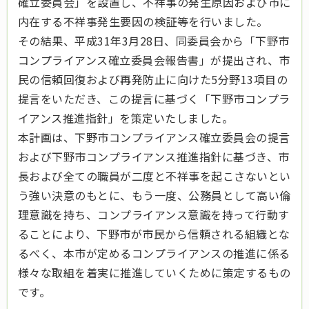
確立委員会」を設置し、不祥事の発生原因および市に
内在する不祥事発生要因の検証等を行いました。
その結果、平成31年3月28日、同委員会から「下野市
コンプライアンス確立委員会報告書」が提出され、市
民の信頼回復および再発防止に向けた5分野13項目の
提言をいただき、この提言に基づく「下野市コンプラ
イアンス推進指針」を策定いたしました。
本計画は、下野市コンプライアンス確立委員会の提言
および下野市コンプライアンス推進指針に基づき、市
長および全ての職員が二度と不祥事を起こさないとい
う強い決意のもとに、もう一度、公務員として高い倫
理意識を持ち、コンプライアンス意識を持って行動す
ることにより、下野市が市民から信頼される組織とな
るべく、本市が定めるコンプライアンスの推進に係る
様々な取組を着実に推進していくために策定するもの
です。