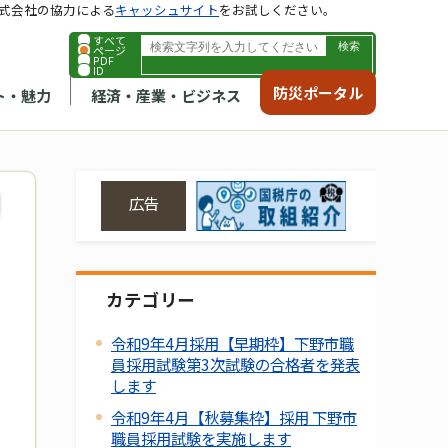
式会社の協力による
キャッシュサイト
をお試しください。
すべて
ページ
PDF
ID
防災ポータル
ト・魅力
経済・産業・ビジネス
広告
カテゴリー
令和9年4月採用【早期枠】下野市職
員採用試験第3次試験の合格者を発表
します
令和9年4月【秋募集枠】採用 下野市
職員採用試験を実施します