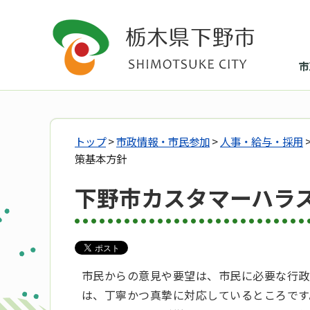
市
トップ
>
市政情報・市民参加
>
人事・給与・採用
策基本方針
下野市カスタマーハラ
市民からの意見や要望は、市民に必要な行政
は、丁寧かつ真摯に対応しているところです