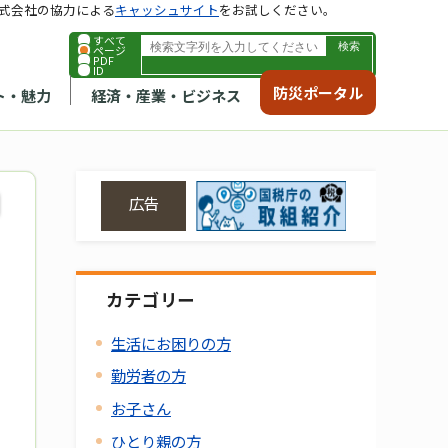
式会社の協力による
キャッシュサイト
をお試しください。
すべて
ページ
PDF
ID
防災ポータル
ト・魅力
経済・産業・ビジネス
広告
カテゴリー
生活にお困りの方
勤労者の方
お子さん
ひとり親の方