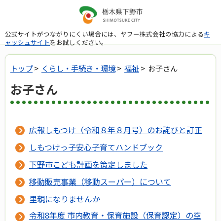
公式サイトがつながりにくい場合には、ヤフー株式会社の協力による
キ
ャッシュサイト
をお試しください。
トップ
>
くらし・手続き・環境
>
福祉
> お子さん
お子さん
広報しもつけ（令和８年８月号）のお詫びと訂正
しもつけっ子安心子育てハンドブック
下野市こども計画を策定しました
移動販売事業（移動スーパー）について
里親になりませんか
令和8年度 市内教育・保育施設（保育認定）の空