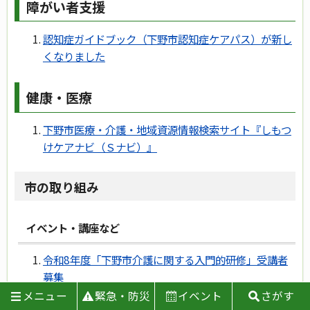
障がい者支援
認知症ガイドブック（下野市認知症ケアパス）が新し
くなりました
健康・医療
下野市医療・介護・地域資源情報検索サイト『しもつ
けケアナビ（Ｓナビ）』
市の取り組み
イベント・講座など
令和8年度「下野市介護に関する入門的研修」受講者
募集
一般介護予防事業
メニュー
緊急・防災
イベント
さがす