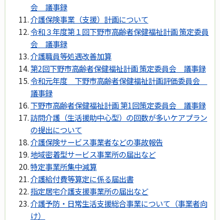
会 議事録
介護保険事業（支援）計画について
令和３年度第１回下野市高齢者保健福祉計画 策定委員
会 議事録
介護職員等処遇改善加算
第2回下野市高齢者保健福祉計画 策定委員会 議事録
令和元年度 下野市高齢者保健福祉計画評価委員会
議事録
下野市高齢者保健福祉計画 第1回策定委員会 議事録
訪問介護（生活援助中心型）の回数が多いケアプラン
の提出について
介護保険サービス事業者などの事故報告
地域密着型サービス事業所の届出など
特定事業所集中減算
介護給付費等算定に係る届出書
指定居宅介護支援事業所の届出など
介護予防・日常生活支援総合事業について（事業者向
け）