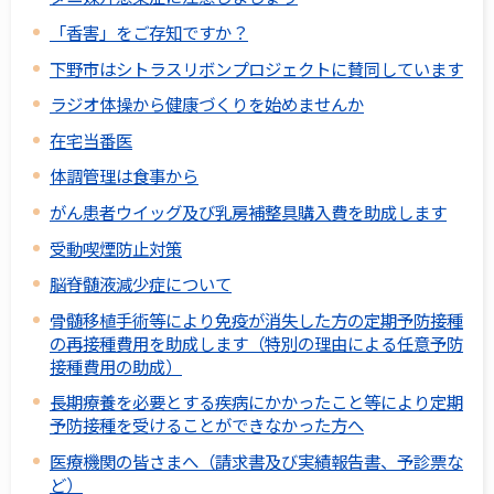
「香害」をご存知ですか？
下野市はシトラスリボンプロジェクトに賛同しています
ラジオ体操から健康づくりを始めませんか
在宅当番医
体調管理は食事から
がん患者ウイッグ及び乳房補整具購入費を助成します
受動喫煙防止対策
脳脊髄液減少症について
骨髄移植手術等により免疫が消失した方の定期予防接種
の再接種費用を助成します（特別の理由による任意予防
接種費用の助成）
長期療養を必要とする疾病にかかったこと等により定期
予防接種を受けることができなかった方へ
医療機関の皆さまへ（請求書及び実績報告書、予診票な
ど）