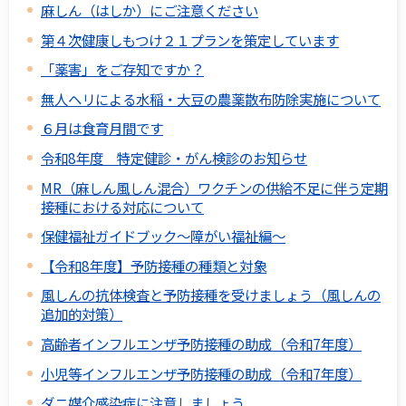
麻しん（はしか）にご注意ください
第４次健康しもつけ２１プランを策定しています
「薬害」をご存知ですか？
無人ヘリによる水稲・大豆の農薬散布防除実施について
６月は食育月間です
令和8年度 特定健診・がん検診のお知らせ
MR（麻しん風しん混合）ワクチンの供給不足に伴う定期
接種における対応について
保健福祉ガイドブック～障がい福祉編～
【令和8年度】予防接種の種類と対象
風しんの抗体検査と予防接種を受けましょう（風しんの
追加的対策）
高齢者インフルエンザ予防接種の助成（令和7年度）
小児等インフルエンザ予防接種の助成（令和7年度）
ダニ媒介感染症に注意しましょう