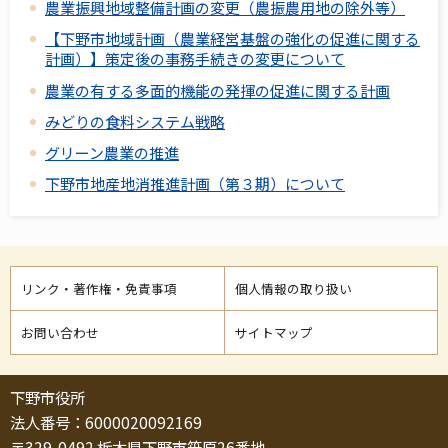
農業振興地域整備計画の変更（農振農用地の除外等）
【下野市地域計画（農業経営基盤の強化の促進に関する
計画）】策定後の事務手続きの変更について
農業の有する多面的機能の発揮の促進に関する計画
みどりの食料システム戦略
グリーン農業の推進
下野市地産地消推進計画（第３期）について
リンク・著作権・免責事項
個人情報の取り扱い
お問い合わせ
サイトマップ
下野市役所
法人番号：6000020092169
〒329-0492 栃木県下野市笹原26番地