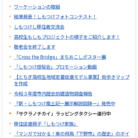
ワーケーションの取組
結果発表！しもつけフォトコンテスト！
しもつけし移住者交流会
高校生もしもプロジェクトの様子をご紹介します！
敬老会を終了します
「Cross the Bridge」まちおこしポスター展
「しもつけ燈桜会」プロモーション動画
【とちぎ高校生地域定着促進モデル事業】街歩きマップ
を作成
令和３年度市内歴史的建造物調査報告
『新・しもつけ風土記ー展示解説図録ー』発売中
「サクラノチカイ」ラッピングタクシー運行中
移住促進冊子「しもつけ家族」
「マンガで分かる！東の飛鳥『下野市』の歴史」のボイ