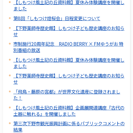
【しもつけ風土記の丘資料館】夏休み体験講座を開催し
ました
第8回「しもつけ燈桜会」日程変更について
【下野薬師寺歴史館】しもつけ子ども歴史講座のお知ら
せ
市制施行20周年記念 RADIO BERRY × FMゆうがお 特
別番組の放送
【しもつけ風土記の丘資料館】夏休み体験講座を開催し
ました
【下野薬師寺歴史館】しもつけ子ども歴史講座のお知ら
せ
「飛鳥・藤原の宮都」が世界文化遺産に登録されまし
た！
【しもつけ風土記の丘資料館】企画展関連講座『古代の
土器に触れる』を開催しました
第三次下野市観光振興計画に係るパブリックコメントの
結果