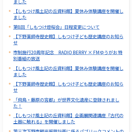
ました
【しもつけ風土記の丘資料館】夏休み体験講座を開催し
ました
第8回「しもつけ燈桜会」日程変更について
【下野薬師寺歴史館】しもつけ子ども歴史講座のお知ら
せ
市制施行20周年記念 RADIO BERRY × FMゆうがお 特
別番組の放送
【しもつけ風土記の丘資料館】夏休み体験講座を開催し
ました
【下野薬師寺歴史館】しもつけ子ども歴史講座のお知ら
せ
「飛鳥・藤原の宮都」が世界文化遺産に登録されまし
た！
【しもつけ風土記の丘資料館】企画展関連講座『古代の
土器に触れる』を開催しました
第三次下野市観光振興計画に係るパブリックコメントの