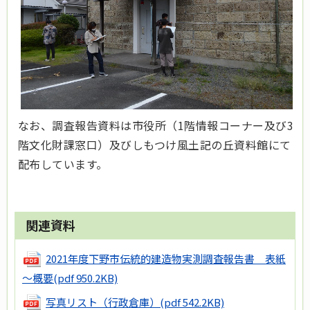
なお、調査報告資料は市役所（1階情報コーナー及び3
階文化財課窓口）及びしもつけ風土記の丘資料館にて
配布しています。
関連資料
2021年度下野市伝統的建造物実測調査報告書 表紙
～概要
(pdf 950.2KB)
写真リスト（行政倉庫）
(pdf 542.2KB)