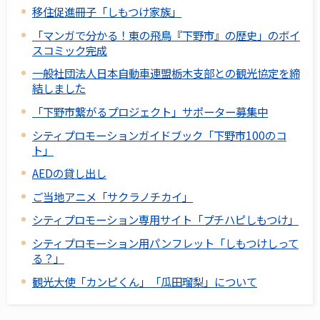
移住促進冊子「しもつけ家族」
「マンガで分かる！東の飛鳥『下野市』の歴史」のボイ
スコミック完成
一般社団法人日本自動車連盟栃木支部との観光協定を締
結しました
「下野市繋がるプロジェクト」サポーター募集中
シティプロモーションガイドブック「下野市100のコ
ト」
AEDの貸し出し
ご当地アニメ「サクラノチカイ」
シティプロモーション専用サイト「プチハピしもつけ」
シティプロモーション用パンフレット「しもつけしって
る？」
観光大使「カンピくん」「瓜田瑠梨」について