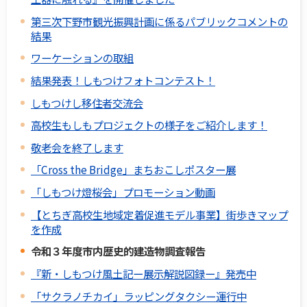
第三次下野市観光振興計画に係るパブリックコメントの
結果
ワーケーションの取組
結果発表！しもつけフォトコンテスト！
しもつけし移住者交流会
高校生もしもプロジェクトの様子をご紹介します！
敬老会を終了します
「Cross the Bridge」まちおこしポスター展
「しもつけ燈桜会」プロモーション動画
【とちぎ高校生地域定着促進モデル事業】街歩きマップ
を作成
令和３年度市内歴史的建造物調査報告
『新・しもつけ風土記ー展示解説図録ー』発売中
「サクラノチカイ」ラッピングタクシー運行中