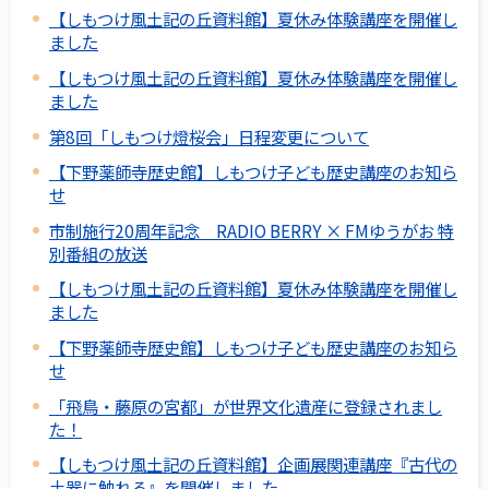
【しもつけ風土記の丘資料館】夏休み体験講座を開催し
ました
【しもつけ風土記の丘資料館】夏休み体験講座を開催し
ました
第8回「しもつけ燈桜会」日程変更について
【下野薬師寺歴史館】しもつけ子ども歴史講座のお知ら
せ
市制施行20周年記念 RADIO BERRY × FMゆうがお 特
別番組の放送
【しもつけ風土記の丘資料館】夏休み体験講座を開催し
ました
【下野薬師寺歴史館】しもつけ子ども歴史講座のお知ら
せ
「飛鳥・藤原の宮都」が世界文化遺産に登録されまし
た！
【しもつけ風土記の丘資料館】企画展関連講座『古代の
土器に触れる』を開催しました