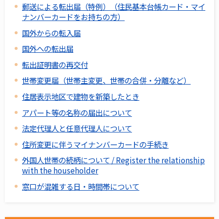
郵送による転出届（特例）（住民基本台帳カード・マイ
ナンバーカードをお持ちの方）
国外からの転入届
国外への転出届
転出証明書の再交付
世帯変更届（世帯主変更、世帯の合併・分離など）
住居表示地区で建物を新築したとき
アパート等の名称の届出について
法定代理人と任意代理人について
住所変更に伴うマイナンバーカードの手続き
外国人世帯の続柄について / Register the relationship
with the householder
窓口が混雑する日・時間帯について