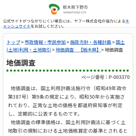
公式サイトがつながりにくい場合には、ヤフー株式会社の協力による
キ
ャッシュサイト
をお試しください。
トップ
>
市政情報・市民参加
>
施政方針・各種計画
>
国土
(土地)利用・土地取引
>
地価調査 【栃木県】
> 地価調査
地価調査
ページ番号：P-003370
地価調査は、国土利用計画法施行令（昭和49年政令
第387号）第9条の規定により、昭和50年から実施さ
れており、正常な土地の価格を都道府県知事が判定
し、定期的に公表するものです。
地価調査の標準価格は、国土利用計画法に基づく土
地取引の規制における土地価格算定の基準とされると