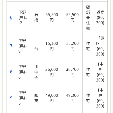
店
下野
舗
近商
石
55,500
55,500
6
(県)5
兼
(80,
橋
円
円
-2
住
200)
宅
「調
下野
上
15,100
15,200
住
区」
7
(県)-
台
円
円
宅
(60,
8
200)
1中
下野
川
36,600
36,700
住
専
8
(県)-
中
円
円
宅
(60,
6
子
200)
1中
下野
駅
49,000
48,300
住
専
9
(県)-
東
円
円
宅
(60,
5
200)