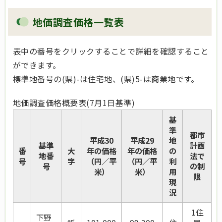
地価調査価格一覧表
表中の番号をクリックすることで詳細を確認すること
ができます。
標準地番号の(県)-は住宅地、(県)5-は商業地です。
地価調査価格概要表(7月1日基準)
基
準
都市
平成30
平成29
地
基準
計画
番
大
年の
価格
年の価格
の
地番
法で
号
字
（円／
平
（円／平
利
号
の制
米）
米）
用
限
現
況
1住
下野