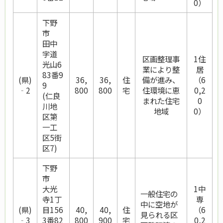
0）
下野
市
田中
字道
区画整理事
1住
光山6
業により整
居
83番9
(県)
36,
36,
住
備が進み、
（6
9
‐2
800
800
宅
住環境に恵
0,2
(仁良
まれた住宅
0
川地
地域
0）
区第
一工
区5街
区7)
下野
市
大光
1中
一般住宅の
寺1丁
専
中に空地が
(県)
目156
40,
40,
住
（6
見られる区
‐3
3番82
800
900
宅
0,2