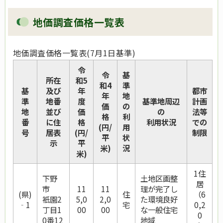
地価調査価格一覧表
地価調査価格一覧表(7月1日基準)
令
令
基
所在
和5
和4
準
基
及び
年
都市
年
地
準
地番
度
基準地周辺
計画
価
の
地
並び
価
の
法等
格
利
番
に住
格
利用状況
での
(円/
用
号
居表
(円/
制限
平
状
示
平
米)
況
米)
1住
下野
土地区画整
居
市
11
11
理が完了し
(県)
住
（6
衹園2
5,0
2,0
た環境良好
‐1
宅
0,2
丁目1
00
00
な一般住宅
0
0番12
地域