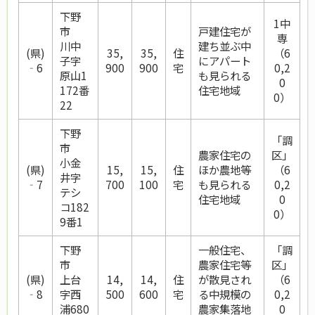
下野
1中
市
戸建住宅が
専
川中
建ち並ぶ中
(県)
35,
35,
住
（6
子字
にアパート
‐6
900
900
宅
0,2
原山1
も見られる
0
172番
住宅地域
0）
22
下野
「調
市
農家住宅の
区」
小金
(県)
15,
15,
住
ほか農地等
（6
井字
‐7
700
100
宅
も見られる
0,2
テシ
住宅地域
0
コ182
0）
9番1
下野
一般住宅、
「調
市
農家住宅等
区」
(県)
上台
14,
14,
住
が散見され
（6
‐8
字西
500
600
宅
る中規模の
0,2
浦680
農家集落地
0