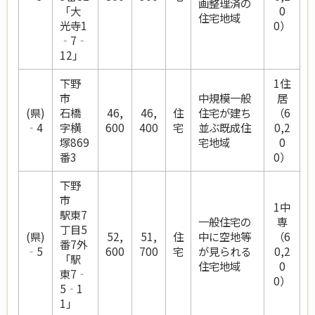
画整理済の
「大
0
住宅地域
光寺1
0）
‐7‐
12」
下野
1住
市
中規模一般
居
(県)
石橋
46,
46,
住
住宅が建ち
（6
‐4
字横
600
400
宅
並ぶ既成住
0,2
塚869
宅地域
0
番3
0）
下野
市
1中
駅東7
一般住宅の
専
丁目5
(県)
52,
51,
住
中に空地等
（6
番7外
‐5
600
700
宅
が見られる
0,2
「駅
住宅地域
0
東7‐
0）
5‐1
1」