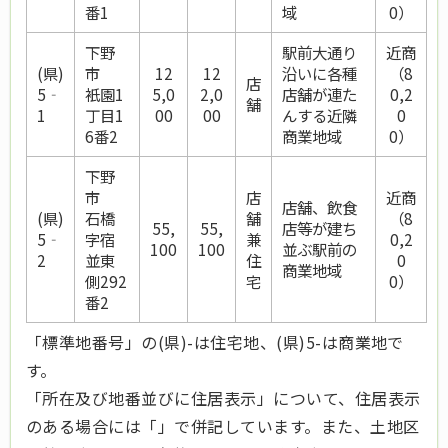
番1
域
0）
下野
駅前大通り
近商
(県)
市
12
12
沿いに各種
（8
店
5‐
衹園1
5,0
2,0
店舗が連た
0,2
舗
1
丁目1
00
00
んする近隣
0
6番2
商業地域
0）
下野
市
店
近商
店舗、飲食
(県)
石橋
舗
（8
55,
55,
店等が建ち
5‐
字宿
兼
0,2
100
100
並ぶ駅前の
2
並東
住
0
商業地域
側292
宅
0）
番2
「標準地番号」の(県)-は住宅地、(県)5-は商業地で
す。
「所在及び地番並びに住居表示」について、住居表示
のある場合には「」で併記しています。また、土地区