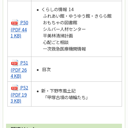
くらしの情報 14
ふれあい館・ゆうゆう館・きらら館
P50
おもちゃの図書館
シルバー人材センター
(PDF 44
平美林清掃計画
1 KB)
心配ごと相談
一次救急医療機関情報
P51
目次
(PDF 26
4 KB)
P52
新・下野市風土記
(PDF 19
「甲塚古墳の埴輪たち」
3 KB)