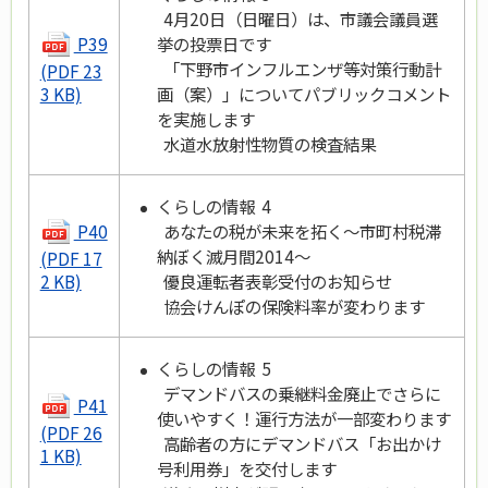
4月20日（日曜日）は、市議会議員選
P39
挙の投票日です
「下野市インフルエンザ等対策行動計
(PDF 23
画（案）」についてパブリックコメント
3 KB)
を実施します
水道水放射性物質の検査結果
くらしの情報 4
P40
あなたの税が未来を拓く～市町村税滞
納ぼく滅月間2014～
(PDF 17
優良運転者表彰受付のお知らせ
2 KB)
協会けんぽの保険料率が変わります
くらしの情報 5
デマンドバスの乗継料金廃止でさらに
P41
使いやすく！運行方法が一部変わります
(PDF 26
高齢者の方にデマンドバス「お出かけ
1 KB)
号利用券」を交付します