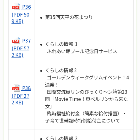
P36
(PDF 50
第35回天平の花まつり
9 KB)
P37
くらしの情報 1
(PDF 57
ふれあい館プール記念日サービス
2 KB)
くらしの情報 2
ゴールデンウィークグリムイベント！4
連発！
P38
国際交流員リンのびっくり～ン箱第23
(PDF 27
回「Movie Time！東ベルリンから来た
2 KB)
女」
臨時福祉給付金（簡素な給付措置）・
子育て世帯臨時特例給付金について
くらしの情報 3