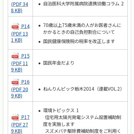
自治医科大学附属病院連携協働コラム 2
(PDF 34
8 KB)
70歳以上75歳未満の人がお医者さんに
P14
かかるときの自己負担割合について
(PDF 13
1 KB)
国民健康保険税の税率を改正します
P15
国民年金だより
(PDF 11
9 KB)
P16
ねんりんピック栃木2014（連載VOL.2）
(PDF 20
9 KB)
環境トピックス 1
P17
住宅用太陽光発電システム設置補助制
度を実施します
(PDF 27
スズメバチ駆除費補助制度をご利用く
9 KB)