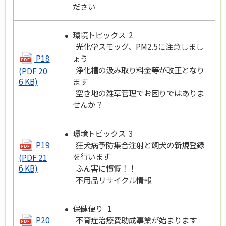
ださい
環境トピックス 2
光化学スモッグ、PM2.5に注意しまし
P18
ょう
浄化槽の汲み取り料金等が改正となり
(PDF 20
ます
6 KB)
空き地の雑草管理でお困りではありま
せんか？
環境トピックス 3
P19
狂犬病予防集合注射と飼犬の新規登録
を行います
(PDF 21
ふん害に憤慨！！
6 KB)
不用品リサイクル情報
保健便り 1
P20
不育症治療費助成事業が始まります