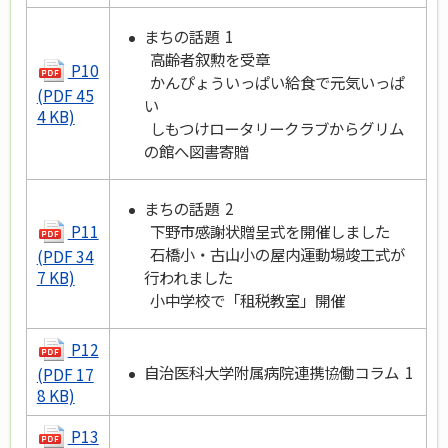
まちの話題 1
高齢者叙勲を受章
P10
かんぴょういっぱい給食で元気いっぱ
(PDF 45
い
4 KB)
しもつけロータリークラブからグリム
の館へ図書寄贈
まちの話題 2
P11
下野市感謝状贈呈式を開催しました
石橋小・古山小の屋内運動場竣工式が
(PDF 34
行われました
7 KB)
小中学校で「租税教室」開催
P12
自治医科大学附属病院連携協働コラム 1
(PDF 17
8 KB)
P13