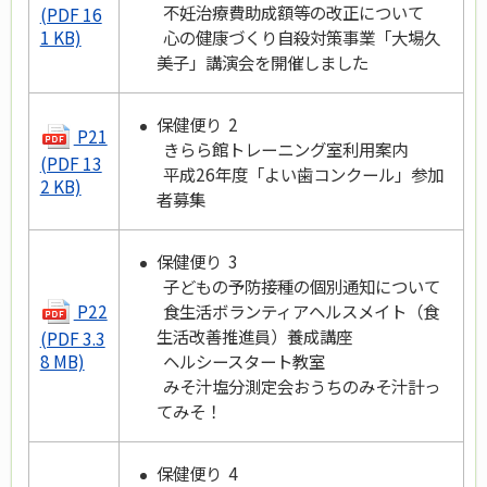
不妊治療費助成額等の改正について
(PDF 16
心の健康づくり自殺対策事業「大場久
1 KB)
美子」講演会を開催しました
保健便り 2
P21
きらら館トレーニング室利用案内
(PDF 13
平成26年度「よい歯コンクール」参加
2 KB)
者募集
保健便り 3
子どもの予防接種の個別通知について
P22
食生活ボランティアヘルスメイト（食
生活改善推進員）養成講座
(PDF 3.3
ヘルシースタート教室
8 MB)
みそ汁塩分測定会おうちのみそ汁計っ
てみそ！
保健便り 4