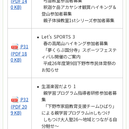
弓道教室参加者募集
(PDF 14
釈迦ケ岳アカヤシオ観賞ハイキング＆
0 KB)
登山参加者募集
親子体操教室1stシリーズ参加者募集
Let’s SPORTS 3
春の高尾山ハイキング参加者募集
P31
「夢くらぶ国分寺」スポーツフェステ
(PDF 18
ィバル開催のご案内
0 KB)
平成26年度第9回下野市市民体育祭の
お知らせ
生涯楽習だより 1
親学習プログラム指導者研修参加者募
P32
集
「下野市家庭教育支援チームひばり」
(PDF 20
による親学習プログラムinしもつけ
9 KB)
しもつけ大人塾26～地域とつながる自
分魅せ～