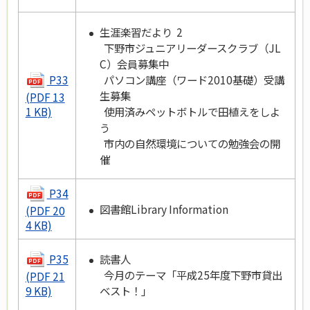
生涯楽習だより 2
下野市ジュニアリーダースクラブ（JL
C）会員募集中
P33
パソコン講座（ワード2010基礎）受講
生募集
(PDF 13
使用済みペットボトルで田植えをしよ
1 KB)
う
市内の自然環境についての勉強会の開
催
P34
図書館Library Information
(PDF 20
4 KB)
P35
読書人
今月のテーマ「平成25年度下野市貸出
(PDF 21
ベスト！」
9 KB)