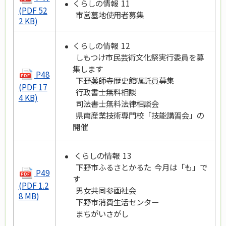
くらしの情報 11
(PDF 52
市営墓地使用者募集
2 KB)
くらしの情報 12
しもつけ市民芸術文化祭実行委員を募
集します
P48
下野薬師寺歴史館嘱託員募集
(PDF 17
行政書士無料相談
4 KB)
司法書士無料法律相談会
県南産業技術専門校「技能講習会」の
開催
くらしの情報 13
下野市ふるさとかるた 今月は「も」で
P49
す
(PDF 1.2
男女共同参画社会
8 MB)
下野市消費生活センター
まちがいさがし