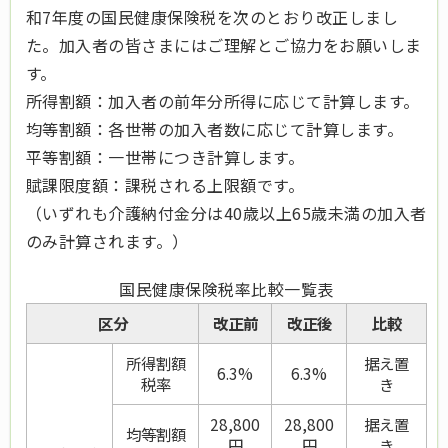
和7年度の国民健康保険税を次のとおり改正しまし
た。加入者の皆さまにはご理解とご協力をお願いしま
す。
所得割額：加入者の前年分所得に応じて計算します。
均等割額：各世帯の加入者数に応じて計算します。
平等割額：一世帯につき計算します。
賦課限度額：課税される上限額です。
（いずれも介護納付金分は40歳以上65歳未満の加入者
のみ計算されます。）
国民健康保険税率比較一覧表
区分
改正前
改正後
比較
所得割額
据え置
6.3%
6.3%
税率
き
28,800
28,800
据え置
均等割額
円
円
き