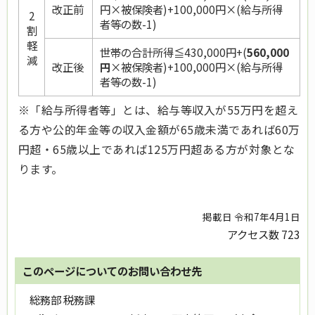
改正前
円×被保険者)
+100,000円×(給与所得
2
者等の数-1)
割
軽
世帯の合計所得≦
430,000円
+(
560,000
減
改正後
円
×被保険者)
+100,000円×(給与所得
者等の数-1)
※「給与所得者等」とは、給与等収入が55万円を超え
る方や公的年金等の収入金額が65歳未満であれば60万
円超・65歳以上であれば125万円超ある方が対象とな
ります。
掲載日 令和7年4月1日
アクセス数
723
このページについてのお問い合わせ先
総務部 税務課