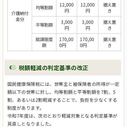
12,000
12,000
据え置
均等割額
円
円
き
介護納付
金分
3,000
3,000
据え置
平等割額
円
円
き
賦課限度
170,00
170,00
据え置
額
0円
0円
き
税額軽減の判定基準の改正
国民健康保険税には、世帯主と被保険者の所得が一定
額以下の世帯に対し、均等割額と平等割額を7割、5
割、あるいは2割軽減することで、負担を少なくする
制度があります。
令和7年度は、次のとおり軽減対象となる判定基準が
見直しとなりました。