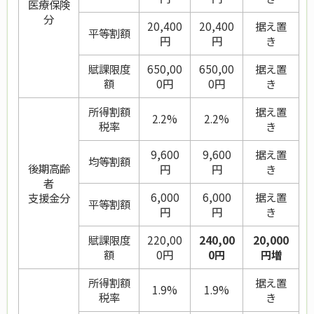
医療保険
分
20,400
20,400
据え置
平等割額
円
円
き
賦課限度
650,00
650,00
据え置
額
0円
0円
き
所得割額
据え置
2.2%
2.2%
税率
き
9,600
9,600
据え置
均等割額
後期高齢
円
円
き
者
6,000
6,000
据え置
支援金分
平等割額
円
円
き
賦課限度
220,00
240,00
20,000
額
0円
0円
円増
所得割額
据え置
1.9%
1.9%
税率
き