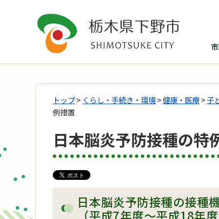
市
トップ
>
くらし・手続き・環境
>
健康・医療
>
子
例措置
日本脳炎予防接種の特
日本脳炎予防接種の接種
（平成7年度～平成18年