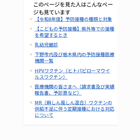
このページを見た人はこんなペー
ジも見ています
【令和8年度】予防接種の種類と対象
【こどもの予防接種】県外等での接種
を希望するとき
乳幼児健診
下野市内及び栃木県内の予防接種医療
機関一覧
HPVワクチン（ヒトパピローマウイ
ルスワクチン）
医療機関の皆さまへ（請求書及び実績
報告書、予診票など）
MR（麻しん風しん混合）ワクチンの
供給不足に伴う定期接種における対応
について