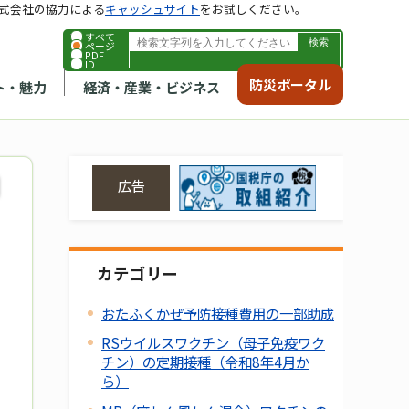
式会社の協力による
キャッシュサイト
をお試しください。
すべて
ページ
PDF
ID
防災ポータル
ト・魅力
経済・産業・ビジネス
広告
カテゴリー
おたふくかぜ予防接種費用の一部助成
RSウイルスワクチン（母子免疫ワク
チン）の定期接種（令和8年4月か
ら）