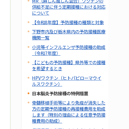
MR（麻しん風しん混合）ワクチンの
供給不足に伴う定期接種における対応
について
【令和8年度】予防接種の種類と対象
下野市内及び栃木県内の予防接種医療
機関一覧
小児等インフルエンザ予防接種の助成
（令和7年度）
【こどもの予防接種】県外等での接種
を希望するとき
HPVワクチン（ヒトパピローマウイ
ルスワクチン）
日本脳炎予防接種の特例措置
骨髄移植手術等により免疫が消失した
方の定期予防接種の再接種費用を助成
します（特別の理由による任意予防接
種費用の助成）