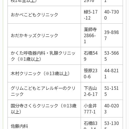
緑5-17
40-730
おかべこどもクリニック
-12
0
薬師寺
39-898
おだかキッズクリニック
2866-
7
1
かくた呼吸器内科・乳腺クリニッ
石橋54
53-566
ク（※1歳以上）
9
5
笹原23
44-821
木村クリニック（※13歳以上）
0-6
1
グリムこどもとアレルギーのクリ
下古山
51-151
ニック
2-6-17
5
国分寺さくらクリニック（※13歳
小金井
40-020
以上）
777-1
3
石橋83
53-130
佐藤内科
9－14
5