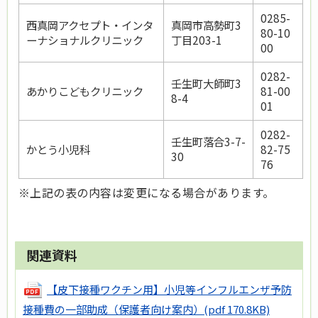
0285-
西真岡アクセプト・インタ
真岡市高勢町3
80-10
ーナショナルクリニック
丁目203-1
00
0282-
壬生町大師町3
あかりこどもクリニック
81-00
8-4
01
0282-
壬生町落合3-7-
かとう小児科
82-75
30
76
※上記の表の内容は変更になる場合があります。
関連資料
【皮下接種ワクチン用】小児等インフルエンザ予防
接種費の一部助成（保護者向け案内）
(pdf 170.8KB)