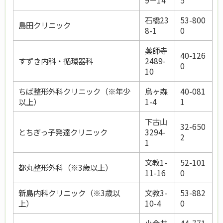
石橋23
53-800
島田クリニック
8-1
0
薬師寺
40-126
すずき内科・循環器科
2489-
0
10
ちば整形外科クリニック（※年少
烏ヶ森
40-081
以上）
1-4
1
下古山
32-650
とちぎっ子発達クリニック
3294-
2
1
文教1-
52-101
都丸整形外科（※3歳以上）
11-16
0
新島内科クリニック（※3歳以
文教3-
53-882
上）
10-4
0
小金井
44-771