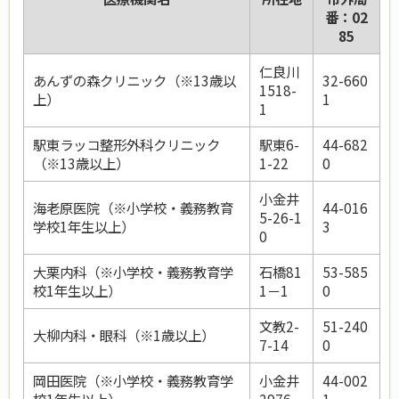
番：02
85
仁良川
あんずの森クリニック（※13歳以
32-660
1518-
上）
1
1
駅東ラッコ整形外科クリニック
駅東6-
44-682
（※13歳以上）
1-22
0
小金井
海老原医院（※小学校・義務教育
44-016
5-26-1
学校1年生以上）
3
0
大栗内科（※小学校・義務教育学
石橋81
53-585
校1年生以上）
1－1
0
文教2-
51-240
大柳内科・眼科（※1歳以上）
7-14
0
岡田医院（※小学校・義務教育学
小金井
44-002
校1年生以上）
2976
1