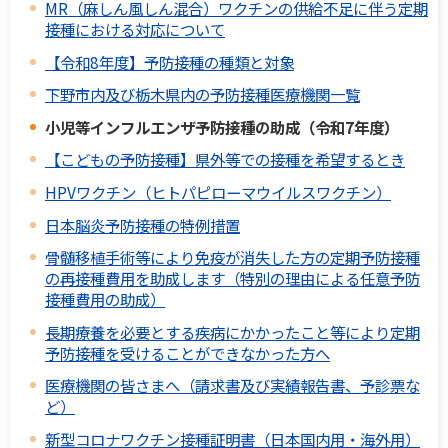
MR（麻しん風しん混合）ワクチンの供給不足に伴う定期
接種における対応について
【令和8年度】予防接種の種類と対象
下野市内及び栃木県内の予防接種医療機関一覧
小児等インフルエンザ予防接種の助成（令和7年度）
【こどもの予防接種】県外等での接種を希望するとき
HPVワクチン（ヒトパピローマウイルスワクチン）
日本脳炎予防接種の特例措置
骨髄移植手術等により免疫が消失した方の定期予防接種
の再接種費用を助成します（特別の理由による任意予防
接種費用の助成）
長期療養を必要とする疾病にかかったこと等により定期
予防接種を受けることができなかった方へ
医療機関の皆さまへ（請求書及び実績報告書、予診票な
ど）
新型コロナワクチン接種証明書（日本国内用・海外用）