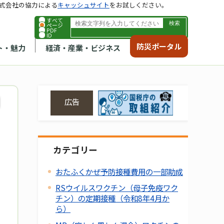
式会社の協力による
キャッシュサイト
をお試しください。
すべて
ページ
PDF
ID
防災ポータル
ト・魅力
経済・産業・ビジネス
広告
カテゴリー
おたふくかぜ予防接種費用の一部助成
RSウイルスワクチン（母子免疫ワク
チン）の定期接種（令和8年4月か
ら）