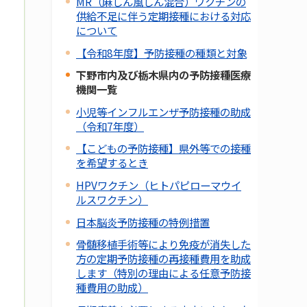
MR（麻しん風しん混合）ワクチンの
供給不足に伴う定期接種における対応
について
【令和8年度】予防接種の種類と対象
下野市内及び栃木県内の予防接種医療
機関一覧
小児等インフルエンザ予防接種の助成
（令和7年度）
【こどもの予防接種】県外等での接種
を希望するとき
HPVワクチン（ヒトパピローマウイ
ルスワクチン）
日本脳炎予防接種の特例措置
骨髄移植手術等により免疫が消失した
方の定期予防接種の再接種費用を助成
します（特別の理由による任意予防接
種費用の助成）