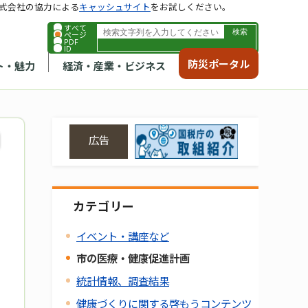
式会社の協力による
キャッシュサイト
をお試しください。
すべて
ページ
PDF
ID
防災ポータル
ト・魅力
経済・産業・ビジネス
広告
カテゴリー
イベント・講座など
市の医療・健康促進計画
統計情報、調査結果
健康づくりに関する啓もうコンテンツ