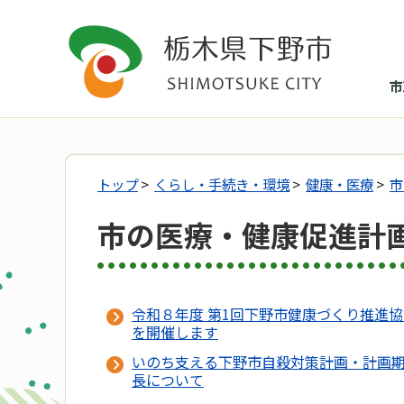
市
トップ
>
くらし・手続き・環境
>
健康・医療
>
市
市の医療・健康促進計
令和８年度 第1回下野市健康づくり推進
を開催します
いのち支える下野市自殺対策計画・計画
長について