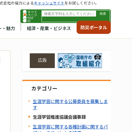
式会社の協力による
キャッシュサイト
をお試しください。
すべて
ページ
PDF
ID
防災ポータル
ト・魅力
経済・産業・ビジネス
広告
カテゴリー
生涯学習に関する公募委員を募集しま
す
生涯学習推進協議会議事録
生涯学習に関する各種計画に関するパ