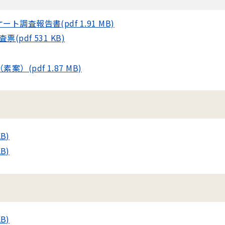
査報告書(pdf 1.91 MB)
df 531 KB)
(pdf 1.87 MB)
B)
B)
B)