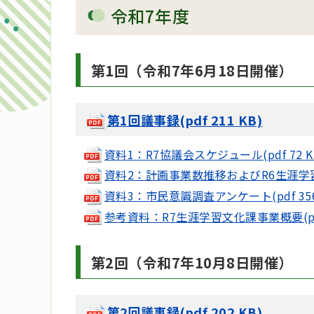
令和7年度
第1回（令和7年6月18日開催）
第1回議事録(pdf 211 KB)
資料1：R7協議会スケジュール(pdf 72 K
資料2：計画事業数推移およびR6生涯学習実績
資料3：市民意識調査アンケート(pdf 356
参考資料：R7生涯学習文化課事業概要(pdf 
第2回（令和7年10月8日開催）
第2回議事録(pdf 202 KB)