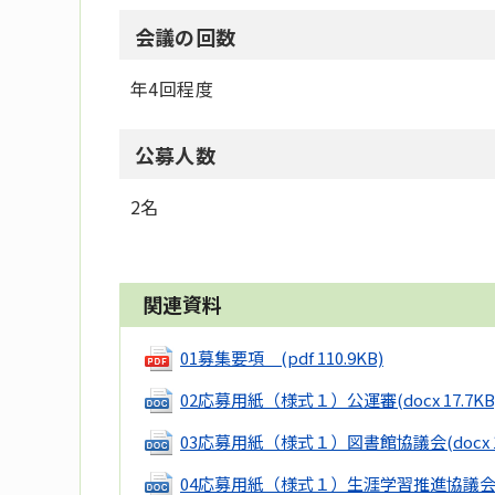
会議の回数
年4回程度
公募人数
2名
関連資料
01募集要項
(pdf 110.9KB)
02応募用紙（様式１）公運審
(docx 17.7KB
03応募用紙（様式１）図書館協議会
(docx 
04応募用紙（様式１）生涯学習推進協議