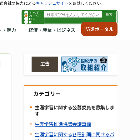
式会社の協力による
キャッシュサイト
をお試しください。
すべて
ページ
PDF
ID
防災ポータル
ト・魅力
経済・産業・ビジネス
広告
カテゴリー
生涯学習に関する公募委員を募集しま
す
生涯学習推進協議会議事録
生涯学習に関する各種計画に関するパ