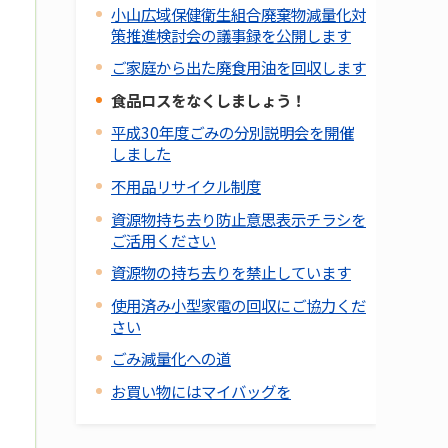
小山広域保健衛生組合廃棄物減量化対
策推進検討会の議事録を公開します
ご家庭から出た廃食用油を回収します
食品ロスをなくしましょう！
平成30年度ごみの分別説明会を開催
しました
不用品リサイクル制度
資源物持ち去り防止意思表示チラシを
ご活用ください
資源物の持ち去りを禁止しています
使用済み小型家電の回収にご協力くだ
さい
ごみ減量化への道
お買い物にはマイバッグを