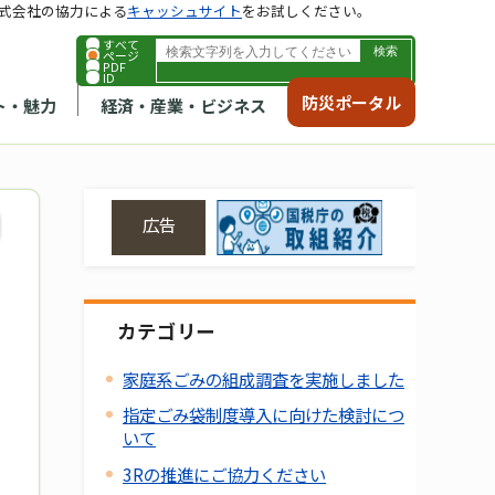
式会社の協力による
キャッシュサイト
をお試しください。
すべて
ページ
PDF
ID
防災ポータル
ト・魅力
経済・産業・ビジネス
広告
カテゴリー
家庭系ごみの組成調査を実施しました
指定ごみ袋制度導入に向けた検討につ
いて
3Rの推進にご協力ください