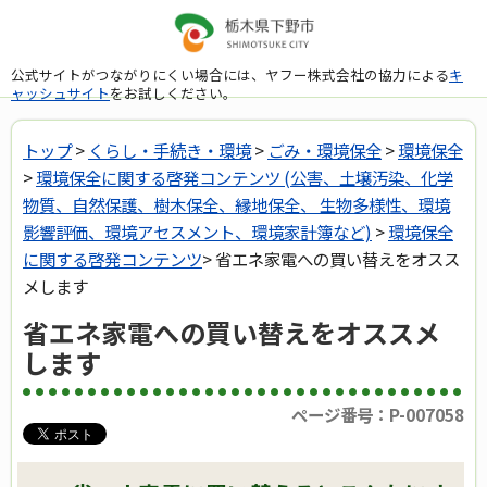
公式サイトがつながりにくい場合には、ヤフー株式会社の協力による
キ
ャッシュサイト
をお試しください。
トップ
>
くらし・手続き・環境
>
ごみ・環境保全
>
環境保全
>
環境保全に関する啓発コンテンツ (公害、土壌汚染、化学
物質、自然保護、樹木保全、縁地保全、 生物多様性、環境
影響評価、環境アセスメント、環境家計簿など)
>
環境保全
に関する啓発コンテンツ
> 省エネ家電への買い替えをオスス
メします
省エネ家電への買い替えをオススメ
します
ページ番号：P-007058