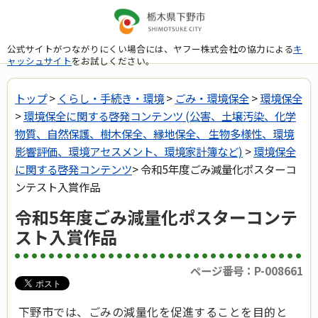
公式サイトがつながりにくい場合には、ヤフー株式会社の協力による
キ
ャッシュサイト
をお試しください。
トップ
>
くらし・手続き・環境
>
ごみ・環境保全
>
環境保全
>
環境保全に関する啓発コンテンツ (公害、土壌汚染、化学
物質、自然保護、樹木保全、縁地保全、 生物多様性、環境
影響評価、環境アセスメント、環境家計簿など)
>
環境保全
に関する啓発コンテンツ
> 令和5年度ごみ減量化ポスターコ
ンテスト入賞作品
令和5年度ごみ減量化ポスターコンテ
スト入賞作品
ページ番号：P-008661
下野市では、ごみの減量化を促進することを目的と