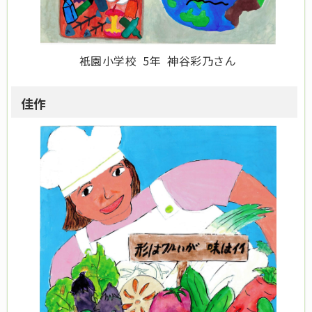
衹園小学校 5年 神谷彩乃さん
佳作