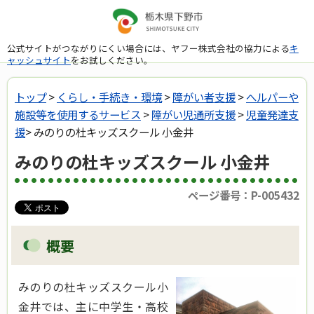
公式サイトがつながりにくい場合には、ヤフー株式会社の協力による
キ
ャッシュサイト
をお試しください。
トップ
>
くらし・手続き・環境
>
障がい者支援
>
へルパーや
施設等を使用するサービス
>
障がい児通所支援
>
児童発達支
援
> みのりの杜キッズスクール 小金井
みのりの杜キッズスクール 小金井
ページ番号：P-005432
概要
みのりの杜キッズスクール小
金井では、主に中学生・高校