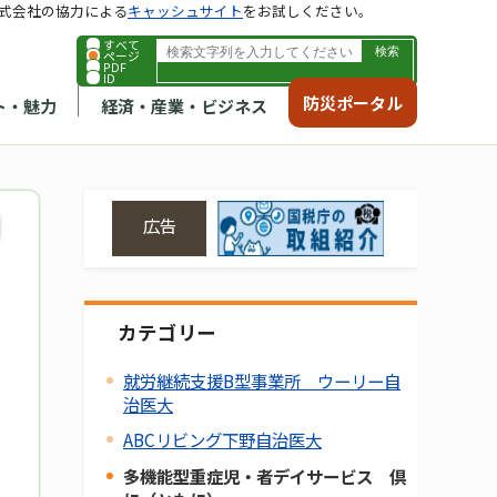
式会社の協力による
キャッシュサイト
をお試しください。
すべて
ページ
PDF
ID
防災ポータル
ト・魅力
経済・産業・ビジネス
広告
カテゴリー
就労継続支援B型事業所 ウーリー自
治医大
ABCリビング下野自治医大
多機能型重症児・者デイサービス 倶