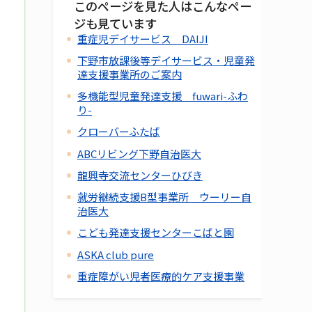
このページを見た人はこんなペー
ジも見ています
重症児デイサービス DAIJI
下野市放課後等デイサービス・児童発
達支援事業所のご案内
多機能型児童発達支援 fuwari-ふわ
り-
クローバーふたば
ABCリビング下野自治医大
龍興寺交流センターひびき
就労継続支援B型事業所 ウーリー自
治医大
こども発達支援センターこばと園
ASKA club pure
重症障がい児者医療的ケア支援事業