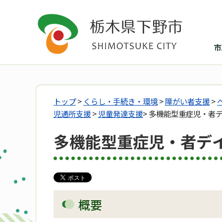
市
トップ
>
くらし・手続き・環境
>
障がい者支援
>
児通所支援
>
児童発達支援
> 多機能型重症児・者
多機能型重症児・者デ
概要