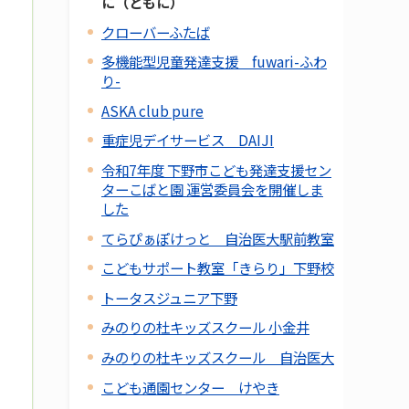
に（ともに）
クローバーふたば
多機能型児童発達支援 fuwari-ふわ
り-
ASKA club pure
重症児デイサービス DAIJI
令和7年度 下野市こども発達支援セン
ターこばと園 運営委員会を開催しま
した
てらぴぁぽけっと 自治医大駅前教室
こどもサポート教室「きらり」下野校
トータスジュニア下野
みのりの杜キッズスクール 小金井
みのりの杜キッズスクール 自治医大
こども通園センター けやき