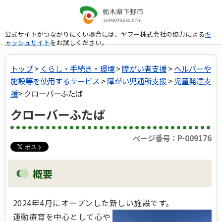
公式サイトがつながりにくい場合には、ヤフー株式会社の協力による
キ
ャッシュサイト
をお試しください。
トップ
>
くらし・手続き・環境
>
障がい者支援
>
へルパーや
施設等を使用するサービス
>
障がい児通所支援
>
児童発達支
援
> クローバーふたば
クローバーふたば
ページ番号：P-009176
概要
2024年4月にオープンした新しい施設です。
運動療育を中心として心や