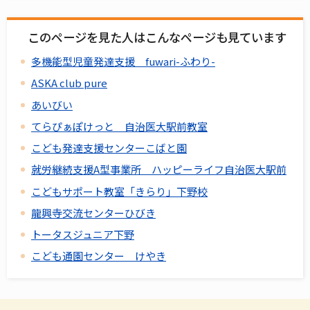
このページを見た人はこんなページも見ています
多機能型児童発達支援 fuwari-ふわり-
ASKA club pure
あいびい
てらぴぁぽけっと 自治医大駅前教室
こども発達支援センターこばと園
就労継続支援A型事業所 ハッピーライフ自治医大駅前
こどもサポート教室「きらり」下野校
龍興寺交流センターひびき
トータスジュニア下野
こども通園センター けやき