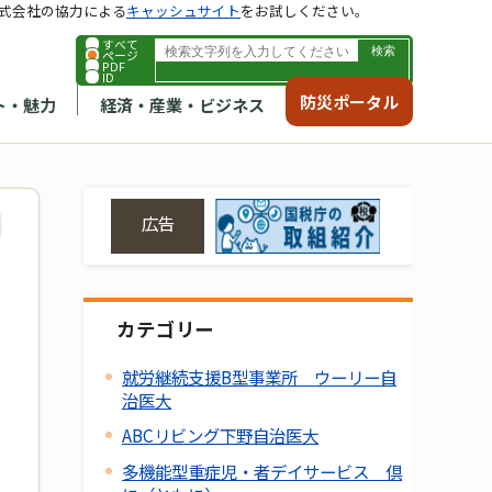
式会社の協力による
キャッシュサイト
をお試しください。
すべて
ページ
PDF
ID
防災ポータル
ト・魅力
経済・産業・ビジネス
広告
カテゴリー
就労継続支援B型事業所 ウーリー自
治医大
ABCリビング下野自治医大
多機能型重症児・者デイサービス 倶