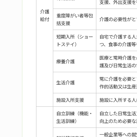
支援、外出支援を
介護
重度障がい者等包
給付
介護の必要性がと
括支援
短期入所（ショー
自宅で介護する人
トステイ）
つ、食事の介護等
医療と常時介護を
療養介護
護及び日常生活の
常に介護を必要と
生活介護
作的活動又は生産
施設入所支援
施設に入所する人
自立訓練（機能・
自立した日常生活
生活訓練）
向上のため必要な
一般企業等への就