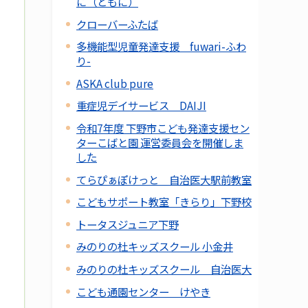
に（ともに）
クローバーふたば
多機能型児童発達支援 fuwari-ふわ
り-
ASKA club pure
重症児デイサービス DAIJI
令和7年度 下野市こども発達支援セン
ターこばと園 運営委員会を開催しま
した
てらぴぁぽけっと 自治医大駅前教室
こどもサポート教室「きらり」下野校
トータスジュニア下野
みのりの杜キッズスクール 小金井
みのりの杜キッズスクール 自治医大
こども通園センター けやき