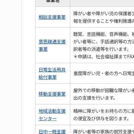
障がい者や障がい児の保護者
相談支援事業
報を提供することや権利擁護
聴覚、言語機能、音声機能、
意思疎通支援
がい者等に、手話通訳等の方
事業
訳者等の派遣等を行います。
＊申請は、社会福祉課までFAX（
日常生活用具
重度障がい児・者の方へ日常
給付事業
屋外での移動が困難な障がい
移動支援事業
出の支援を行います。
地域活動支援
精神に障がいをお持ちの方に
センター
の便宜及び供与を図ります。
日中一時支援
障がい者等の家族の就労支援