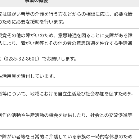
又は障がい者等の介護を行う方などからの相談に応じ、必要な情
のために必要な援助を行います。
視覚その他の障がいのため、意思疎通を図ることに支障がある障
法により、障がい者等とその他の者の意思疎通を仲介する手話通
0285-32-8601）でお願いします。
生活用具を給付しています。
者等について、地域における自立生活及び社会参加を促すため外
創作的活動や生産活動の機会を提供したり、社会との交流促進等
や障がい者等を日常的に介護している家族の一時的な休息のため