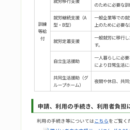
就労移行支援
のために必要な訓
就労継続支援（A
一般企業等での就
訓練
型・B型）
上のために必要な
等給
一般就労に移行し
付
就労定着支援
す。
一人暮らしに必要
自立生活援助
により日常生活に
共同生活援助（グ
夜間や休日、共同
ループホーム）
申請、利用の手続き、利用者負担
利用の手続き等については
こちら
をご覧く