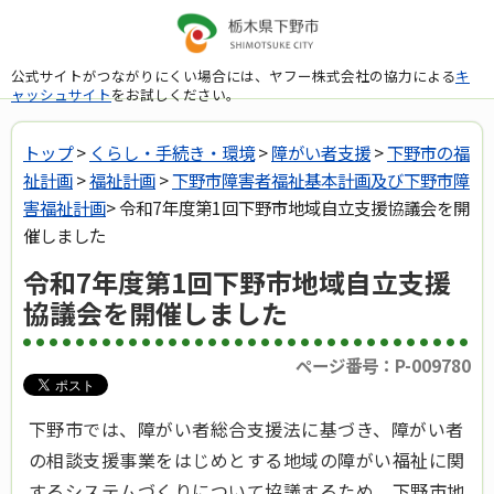
公式サイトがつながりにくい場合には、ヤフー株式会社の協力による
キ
ャッシュサイト
をお試しください。
トップ
>
くらし・手続き・環境
>
障がい者支援
>
下野市の福
祉計画
>
福祉計画
>
下野市障害者福祉基本計画及び下野市障
害福祉計画
> 令和7年度第1回下野市地域自立支援協議会を開
催しました
令和7年度第1回下野市地域自立支援
協議会を開催しました
ページ番号：P-009780
下野市では、障がい者総合支援法に基づき、障がい者
の相談支援事業をはじめとする地域の障がい福祉に関
するシステムづくりについて協議するため、下野市地